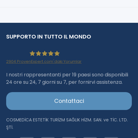
SUPPORTO IN TUTTO IL MONDO
2904
ProvenExpert.com'daki Yorumlar
Haartransplantation Istanbul |Dr.Acar aus
I nostri rappresentanti per 19 paesi sono disponibili
24 ore su 24, 7 giorni su 7, per fornirvi assistenza.
Istanbul
Contattaci
COSMEDİCA ESTETİK TURİZM SAĞLIK HİZM. SAN. ve TİC. LTD.
ŞTİ.