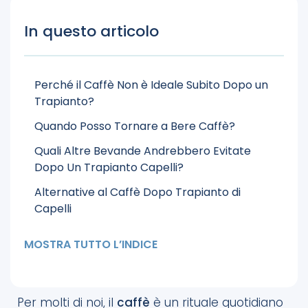
In questo articolo
Perché il Caffè Non è Ideale Subito Dopo un
Trapianto?
Quando Posso Tornare a Bere Caffè?
Quali Altre Bevande Andrebbero Evitate
Dopo Un Trapianto Capelli?
Alternative al Caffè Dopo Trapianto di
Capelli
Come Scegliere la Migliore Clinica per un
MOSTRA TUTTO L’INDICE
Trapianto di Capelli?
FAQs
Per molti di noi, il
caffè
è un rituale quotidiano