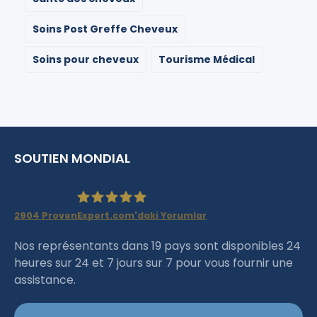
Soins Post Greffe Cheveux
Soins pour cheveux
Tourisme Médical
SOUTIEN MONDIAL
2904
ProvenExpert.com'daki Yorumlar
Haartransplantation Istanbul
Nos représentants dans 19 pays sont disponibles 24
heures sur 24 et 7 jours sur 7 pour vous fournir une
|Dr.Acar aus Istanbul
assistance.