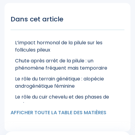
Dans cet article
L’impact hormonal de la pilule sur les
follicules pileux
Chute après arrêt de la pilule : un
phénomène fréquent mais temporaire
Le rôle du terrain génétique : alopécie
androgénétique féminine
Le rôle du cuir chevelu et des phases de
croissance
AFFICHER TOUTE LA TABLE DES MATIÈRES
Quelles pilules sont à privilégier en cas de
perte de cheveux ?
Que faire face à une perte de cheveux due à