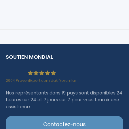
SOUTIEN MONDIAL
2904
ProvenExpert.com'daki Yorumlar
Haartransplantation Istanbul |Dr.Acar aus
Nos représentants dans 19 pays sont disponibles 24
heures sur 24 et 7 jours sur 7 pour vous fournir une
Istanbul
assistance.
Contactez-nous