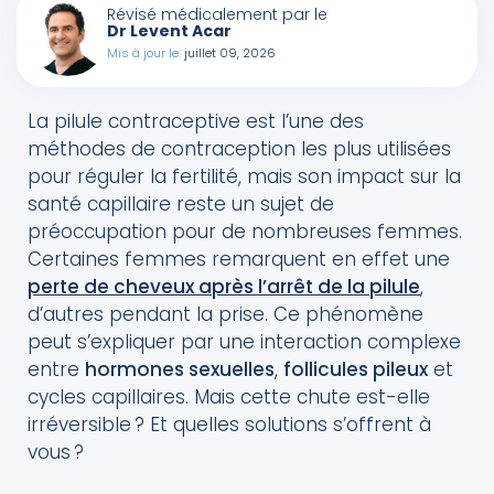
Révisé médicalement par le
la pilule ?
Dr Levent Acar
Mis à jour le:
juillet 09, 2026
Quand envisager une greffe de cheveux ?
La pilule contraceptive est l’une des
méthodes de contraception les plus utilisées
pour réguler la fertilité, mais son impact sur la
santé capillaire reste un sujet de
préoccupation pour de nombreuses femmes.
Certaines femmes remarquent en effet une
perte de cheveux après l’arrêt de la pilule
,
d’autres pendant la prise. Ce phénomène
peut s’expliquer par une interaction complexe
entre
hormones sexuelles
,
follicules pileux
et
cycles capillaires. Mais cette chute est-elle
irréversible ? Et quelles solutions s’offrent à
vous ?