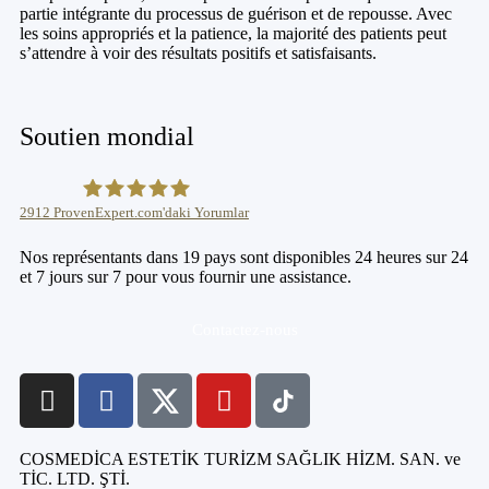
partie intégrante du processus de guérison et de repousse. Avec
les soins appropriés et la patience, la majorité des patients peut
s’attendre à voir des résultats positifs et satisfaisants.
Soutien mondial
2912
ProvenExpert.com'daki Yorumlar
Haartransplantation Istanbul |Dr.Acar aus Istanbul
Nos représentants dans 19 pays sont disponibles 24 heures sur 24
et 7 jours sur 7 pour vous fournir une assistance.
Contactez-nous
COSMEDİCA ESTETİK TURİZM SAĞLIK HİZM. SAN. ve
TİC. LTD. ŞTİ.