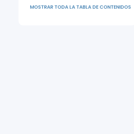
injerto capilar artificial
MOSTRAR TODA LA TABLA DE CONTENIDOS
Riesgos y efectos secundarios
del injerto de cabello artificial
Injerto capilar natural vs injerto
capilar artificial
Cosmedica Clinic: Especialistas
en injerto capilar natural en
Turquía