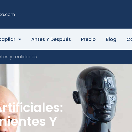
ca.com
Capilar
Antes Y Después
Precio
Blog
C
entes y realidades
tificiales:
nientes Y