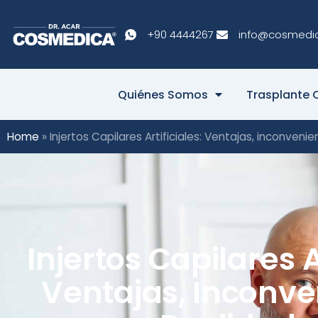
+90 4444267
info@cosmedi
Quiénes Somos
Trasplante 
Home
»
Injertos Capilares Artificiales: Ventajas, inconveni
Injertos Capilares Ar
Ventajas, Inconve