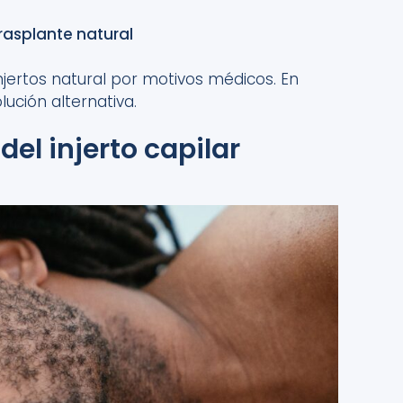
trasplante natural
njertos natural
por
motivos
médic
o
s. En
lución alternativa.
el injerto capilar