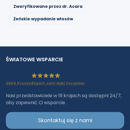
Zweryfikowane przez dr. Acara
Żeńskie wypadanie włosów
ŚWIATOWE WSPARCIE
2904
ProvenExpert.com'daki Yorumlar
Haartransplantation Istanbul
Nasi przedstawiciele w 19 krajach są dostępni 24/7,
aby zapewnić Ci wsparcie.
|Dr.Acar aus Istanbul
Skontaktuj się z nami