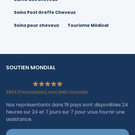
Soins Post Greffe Cheveux
Soins pour cheveux
Tourisme Médical
SOUTIEN MONDIAL
2904
ProvenExpert.com'daki Yorumlar
Haartransplantation Istanbul
Nos représentants dans 19 pays sont disponibles 24
heures sur 24 et 7 jours sur 7 pour vous fournir une
|Dr.Acar aus Istanbul
assistance.