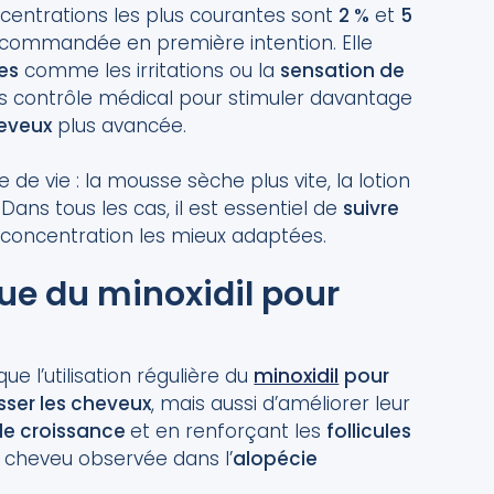
oncentrations les plus courantes sont
2 %
et
5
ecommandée en première intention. Elle
es
comme les irritations ou la
sensation de
ous contrôle médical pour stimuler davantage
heveux
plus avancée.
de vie : la mousse sèche plus vite, la lotion
Dans tous les cas, il est essentiel de
suivre
 concentration les mieux adaptées.
ique du minoxidil pour
e l’utilisation régulière du
minoxidil
pour
sser les cheveux
, mais aussi d’améliorer leur
de croissance
et en renforçant les
follicules
 du cheveu observée dans l’
alopécie