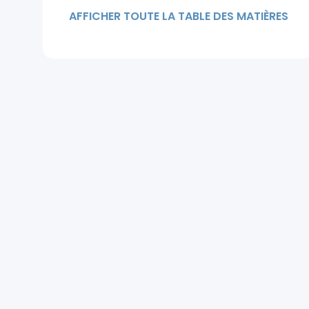
minoxidil pour femmes ?
AFFICHER TOUTE LA TABLE DES MATIÈRES
Comment utiliser le minoxidil de
manière optimale ?
Quels sont les effets secondaires
et précautions à connaître ?
Quelles alternatives ou
traitements complémentaires
existent ?