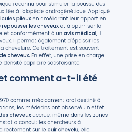
pique reconnu pour stimuler la pousse des
ux liée à l’alopécie androgénétique. Appliqué
licules pileux
en améliorant leur apport en
e repousser les cheveux
et à optimiser la
ière et conformément à un
avis médical
, il
eux. Il permet également d’épaissir les
a chevelure. Ce traitement est souvent
 de cheveux.
En effet, une prise en charge
ensité capillaire satisfaisante.
 et comment a-t-il été
es 1970 comme médicament oral destiné à
criptions, les médecins ont observé un effet
 des cheveux
accrue, même dans les zones
onstat a conduit les chercheurs à
 directement sur le
cuir chevelu
, elle