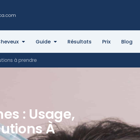
ca.com
Cheveux
Guide
Résultats
Prix
Blog
utions à prendre
es : Usage,
autions À