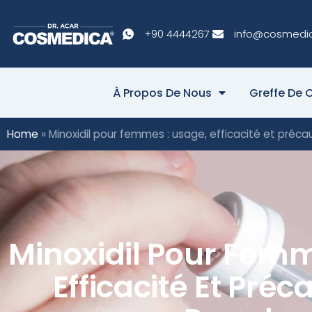
+90 4444267
info@cosmedi
À Propos De Nous
Greffe De 
Home
»
Minoxidil pour femmes : usage, efficacité et préca
Minoxidil Pour Femm
Efficacité Et Préc