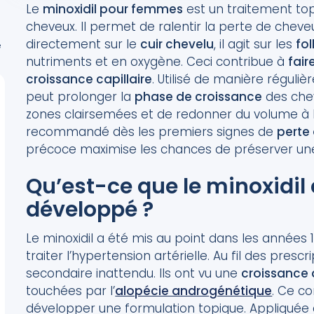
Le
minoxidil pour femmes
est un traitement to
e
cheveux. Il permet de ralentir la perte de cheve
directement sur le
cuir chevelu
, il agit sur les
fol
e
nutriments et en oxygène. Ceci contribue à
fair
croissance capillaire
. Utilisé de manière régul
peut prolonger la
phase de croissance
des chev
zones clairsemées et de redonner du volume à l
recommandé dès les premiers signes de
perte
précoce maximise les chances de préserver une d
Qu’est-ce que le minoxidil
développé ?
Le minoxidil a été mis au point dans les anné
traiter l’hypertension artérielle. Au fil des pres
secondaire inattendu. Ils ont vu une
croissance
touchées par l’
alopécie androgénétique
. Ce c
développer une formulation topique. Appliquée