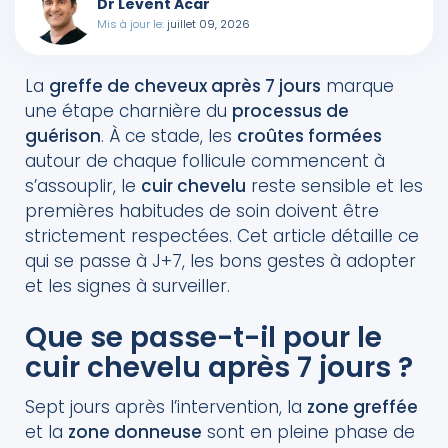
Dr Levent Acar
Quels sont les impacts sur le mode de vie à
Mis à jour le:
juillet 09, 2026
J+7 ?
Quelles suites attendre après J+7 ?
La
greffe de cheveux après 7 jours
marque
une étape charnière du
processus de
Pourquoi le suivi médical reste-t-il essentiel ?
guérison
. À ce stade, les
croûtes formées
FAQ : greffe de cheveux à J+7
autour de chaque follicule commencent à
s’assouplir, le
cuir chevelu
reste sensible et les
premières habitudes de soin doivent être
strictement respectées. Cet article détaille ce
qui se passe à J+7, les bons gestes à adopter
et les signes à surveiller.
Que se passe-t-il pour le
cuir chevelu après 7 jours ?
Sept jours après l’intervention, la
zone greffée
et la
zone donneuse
sont en pleine phase de