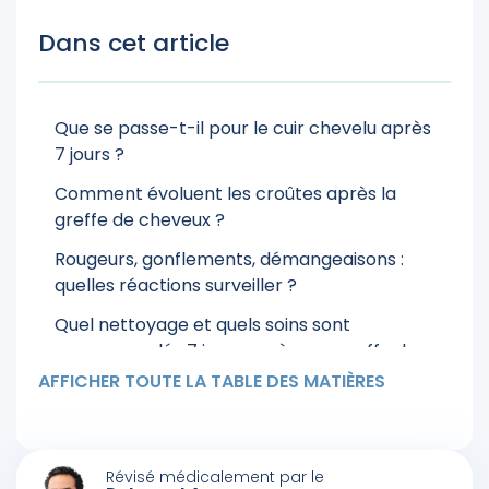
Dans cet article
Que se passe-t-il pour le cuir chevelu après
7 jours ?
Comment évoluent les croûtes après la
greffe de cheveux ?
Rougeurs, gonflements, démangeaisons :
quelles réactions surveiller ?
Quel nettoyage et quels soins sont
recommandés 7 jours après une greffe de
cheveux ?
AFFICHER TOUTE LA TABLE DES MATIÈRES
Quelles sont les bonnes et les mauvaises
pratiques à J+7 après une greffe de cheveux
?
Révisé médicalement par le