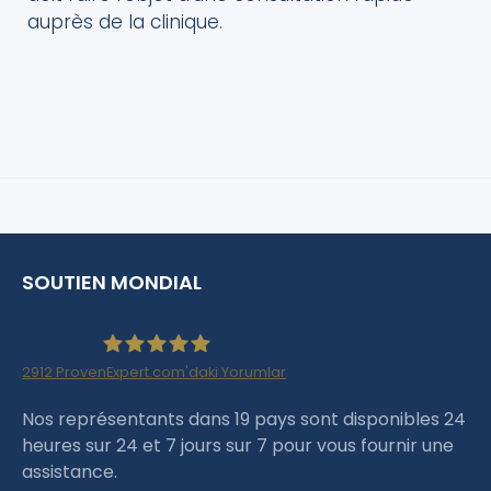
auprès de la clinique.
SOUTIEN MONDIAL
2912
ProvenExpert.com'daki Yorumlar
Haartransplantation Istanbul |Dr.Acar aus
Nos représentants dans 19 pays sont disponibles 24
heures sur 24 et 7 jours sur 7 pour vous fournir une
Istanbul
assistance.