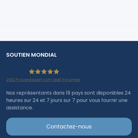
SOUTIEN MONDIAL
2912
ProvenExpert.com'daki Yorumlar
Haartransplantation Istanbul |Dr.Acar aus
Nos représentants dans 19 pays sont disponibles 24
heures sur 24 et 7 jours sur 7 pour vous fournir une
Istanbul
assistance.
Contactez-nous