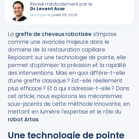
Révisé médicalement par le
coûte ?
Dr Levent Acar
Mis à jour le:
juillet 09, 2026
Greffe robotisée : obtient-on de meilleurs
résultats ?
La
greffe de cheveux robotisée
s’impose
comme une avancée majeure dans le
domaine de la restauration capillaire.
Reposant sur une technologie de pointe, elle
permet d’optimiser la précision et la rapidité
des interventions. Mais en quoi diffère-t-elle
d’une greffe classique ? Est-elle réellement
plus efficace ? Et à qui s’adresse-t-elle ? Dans
cet article, nous explorons les mécanismes
sous-jacents de cette méthode innovante, en
mettant en lumière l’expertise et le rôle du
robot Artas
.
Une technologie de pointe